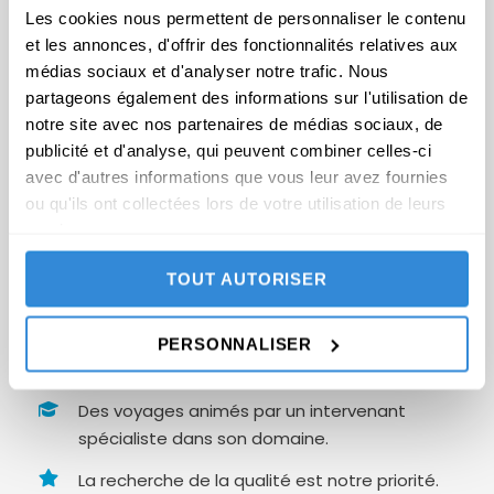
Les cookies nous permettent de personnaliser le contenu
passionnés qui organise des
voyages spirituels
et les annonces, d'offrir des fonctionnalités relatives aux
avec des intervenants spécialistes dans leur
médias sociaux et d'analyser notre trafic. Nous
domaine : méditation, philosophie, yoga,
partageons également des informations sur l'utilisation de
théologie, psychologie, histoire de l’art.
notre site avec nos partenaires de médias sociaux, de
publicité et d'analyse, qui peuvent combiner celles-ci
Depuis 30ans, nous organisons des
voyages de
avec d'autres informations que vous leur avez fournies
grande qualité
autour de ces
thématiques
ou qu'ils ont collectées lors de votre utilisation de leurs
passionnantes
dans des
hauts lieux porteurs
services.
d’énergie
, en France et autour du monde.
TOUT AUTORISER
Notre équipe de spécialistes est à votre
disposition pour vous conseiller dans le
choix des programmes et répondre à
PERSONNALISER
toutes vos questions.
Des voyages animés par un intervenant
spécialiste dans son domaine.
La recherche de la qualité est notre priorité.