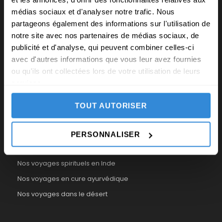
médias sociaux et d'analyser notre trafic. Nous
partageons également des informations sur l'utilisation de
notre site avec nos partenaires de médias sociaux, de
NOS VOYAGES THÉMATIQUES
publicité et d'analyse, qui peuvent combiner celles-ci
avec d'autres informations que vous leur avez fournies
Voyages de méditation
ou qu'ils ont collectées lors de votre utilisation de leurs
services.
Voyages spirituels
Voyages initiatiques
TOUT AUTORISER
Voyages intérieurs de méditation
Voyages bien-être
PERSONNALISER
Développement personnel
Nos voyages spirituels en Inde
Nos voyages en cure ayurvédique
Nos voyages dans le désert