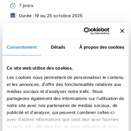
7 jours
Durée : 19 au 25 octobre 2025
Dans un recoin magnifique des Cévennes, nous
vous invitons à vivre une parenthèse enchantée
guidée par Sébastien Devin, enseignant de
Consentement
Détails
À propos des cookies
Yoga et voyageur passionné. En mettant au
centre du quotidien des pratiques de Hatha
Yoga et des marches ressourçantes dans les
Ce site web utilise des cookies.
montagnes, Sébastien Devin vous emmènera
dans un séjour où le corps entre en harmonie
Les cookies nous permettent de personnaliser le contenu
et les annonces, d'offrir des fonctionnalités relatives aux
[…]
médias sociaux et d'analyser notre trafic. Nous
partageons également des informations sur l'utilisation de
notre site avec nos partenaires de médias sociaux, de
publicité et d'analyse, qui peuvent combiner celles-ci
avec d'autres informations que vous leur avez fournies
ou qu'ils ont collectées lors de votre utilisation de leurs