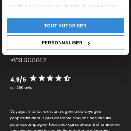
ou qu'ils ont collectées lors de votre utilisation de leurs
Questions fréquentes
services.
Comment s’inscrire ?
TOUT AUTORISER
Avis des voyageurs
Nous contacter
PERSONNALISER
AVIS GOOGLE
4,9/5
sur 290 avis
Voyages Intérieurs est une agence de voyages
proposant depuis plus de trente cinq ans des circuits
pour accompagner tous ceux qui souhaitent cheminer en
conscience dans les hauts-lieux porteurs d’énergies.