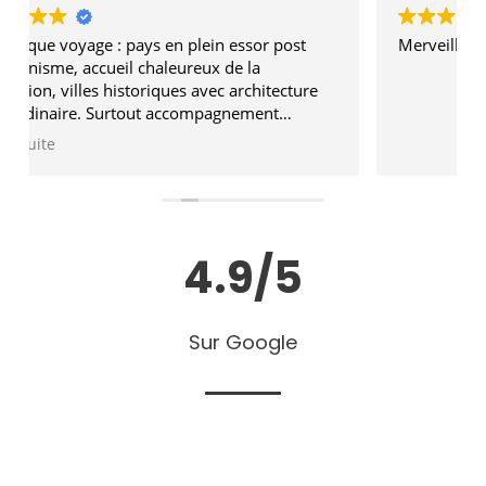
ost
Merveilleux Ouzbékistan
ture
-
ue !
4.9
/5
Sur Google