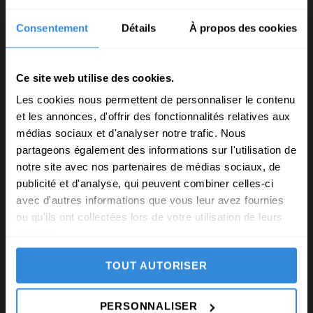
Consentement
Détails
À propos des cookies
Voyages Intérieurs est une agence de voyages
proposant depuis plus de trente cinq ans des circuits
Ce site web utilise des cookies.
pour accompagner tous ceux qui souhaitent cheminer en
conscience dans les hauts-lieux porteurs d’énergies.
Les cookies nous permettent de personnaliser le contenu
et les annonces, d'offrir des fonctionnalités relatives aux
médias sociaux et d'analyser notre trafic. Nous
partageons également des informations sur l'utilisation de
Recevez notre Newsletter
notre site avec nos partenaires de médias sociaux, de
publicité et d'analyse, qui peuvent combiner celles-ci
avec d'autres informations que vous leur avez fournies
ou qu'ils ont collectées lors de votre utilisation de leurs
services.
TOUT AUTORISER
NOS VOYAGES THÉMATIQUES
PERSONNALISER