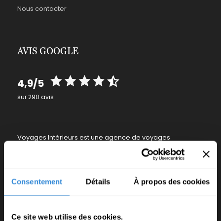
Nous contacter
AVIS GOOGLE
4,9/5
sur 290 avis
Voyages Intérieurs est une agence de voyages
proposant depuis plus de trente cinq ans des circuits
pour accompagner tous ceux qui souhaitent cheminer en
conscience dans les hauts-lieux porteurs d’énergies.
Consentement
Détails
À propos des cookies
Recevez notre Newsletter
Ce site web utilise des cookies.