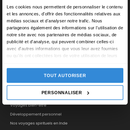
Les cookies nous permettent de personnaliser le contenu
et les annonces, d'offrir des fonctionnalités relatives aux
médias sociaux et d'analyser notre trafic. Nous
partageons également des informations sur l'utilisation de
notre site avec nos partenaires de médias sociaux, de
publicité et d'analyse, qui peuvent combiner celles-ci
avec d'autres informations que vous leur avez fournies
NOS VOYAGES THÉMATIQUES
ou qu'ils ont collectées lors de votre utilisation de leurs
services.
Voyages de méditation
TOUT AUTORISER
Voyages spirituels
Voyages initiatiques
PERSONNALISER
Voyages intérieurs de méditation
Voyages bien-être
Développement personnel
Nos voyages spirituels en Inde