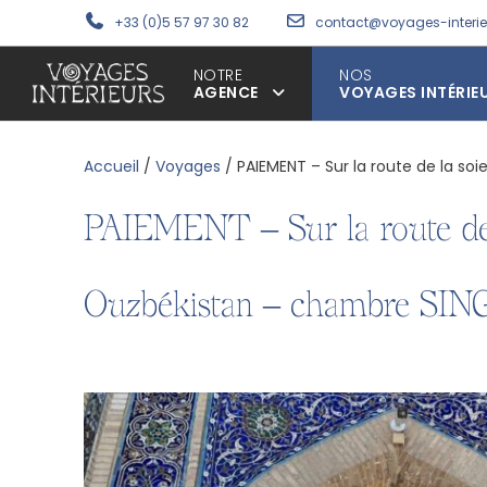
+33 (0)5 57 97 30 82
contact@voyages-interi
NOTRE
NOS
AGENCE
VOYAGES INTÉRIE
Accueil
/
Voyages
/ PAIEMENT – Sur la route de la so
PAIEMENT – Sur la route de l
Ouzbékistan – chambre SIN