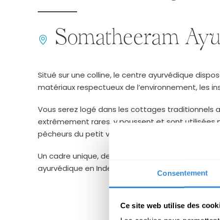
Somatheeram Ayur
Situé sur une colline, le centre ayurvédique disp
matériaux respectueux de l’environnement, les inst
Vous serez logé dans les cottages traditionnels a
extrêmement rares, y poussent et sont utilisées pou
pêcheurs du petit village de Chowara et d’y côtoye
Un cadre unique, des impressions et des expérie
ayurvédique en Inde un voyage inoubliable.
Consentement
Ce site web utilise des cook