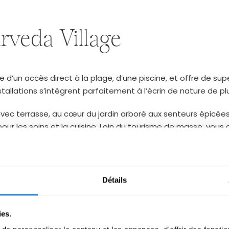
veda Village
ose d’un accès direct à la plage, d’une piscine, et offre de
allations s’intègrent parfaitement à l’écrin de nature de plu
vec terrasse, au cœur du jardin arboré aux senteurs épicées
r les soins et la cuisine. Loin du tourisme de masse, vous au
r la culture indienne.
nces mémorables couplées des traitements ayurvédiques de 
Détails
ies.