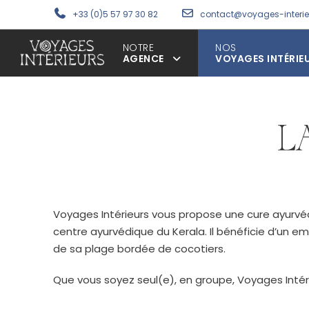
+33 (0)5 57 97 30 82
contact@voyages-interi
NOTRE
NOS
AGENCE
VOYAGES INTÉRIE
L
Voyages Intérieurs vous propose une cure ayurvédi
centre ayurvédique du Kerala. Il bénéficie d’un e
de sa plage bordée de cocotiers.
Que vous soyez seul(e), en groupe, Voyages Intéri