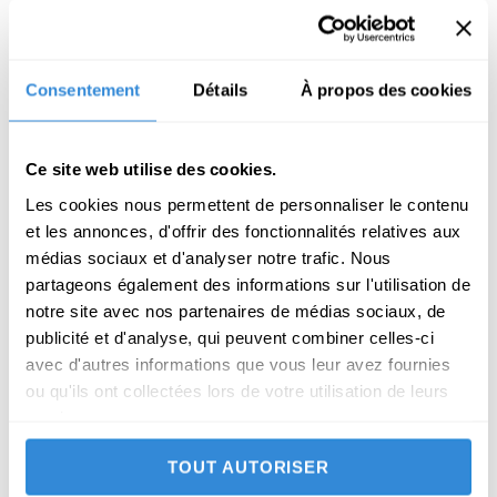
vie quotidienne, pour une vie plus connectée à
l’instant présent, avec des pensées plus justes
et réfléchies, ce qui améliore notre bien-être
personnel et notre relation aux autres.
Consentement
Détails
À propos des cookies
13H00 :
déjeuner dans la tente salle à manger,
puis sieste et temps libre
Ce site web utilise des cookies.
Les cookies nous permettent de personnaliser le contenu
16H00 :
Toujours avec l’objectif de savourer le
et les annonces, d'offrir des fonctionnalités relatives aux
moment présent nous partagerons plusieurs
médias sociaux et d'analyser notre trafic. Nous
expériences…
partageons également des informations sur l'utilisation de
Bol tibétain, Mandala avec le sable, Lecture
notre site avec nos partenaires de médias sociaux, de
philosophique, Marche consciente dans le
publicité et d'analyse, qui peuvent combiner celles-ci
désert…
avec d'autres informations que vous leur avez fournies
ou qu'ils ont collectées lors de votre utilisation de leurs
17H30 :
pause
services.
18H00 :
coucher du soleil
19H00 :
diner dans la tente salle à manger, puis
TOUT AUTORISER
temps libre ou activité, chant danse, selon