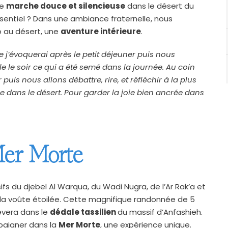
ne
marche douce et silencieuse
dans le désert du
ssentiel ? Dans une ambiance fraternelle, nous
o au désert, une
aventure intérieure
.
j’évoquerai après le petit déjeuner puis nous
 le soir ce qui a été semé dans la journée. Au coin
puis nous allons débattre, rire, et réfléchir à la plus
lie dans le désert. Pour garder la joie bien ancrée dans
er Morte
s du djebel Al Warqua, du Wadi Nugra, de l’Ar Rak’a et
 la voûte étoilée. Cette magnifique randonnée de 5
èvera dans le
dédale tassilien
du massif d’Anfashieh.
 baigner dans la
Mer Morte
, une expérience unique.