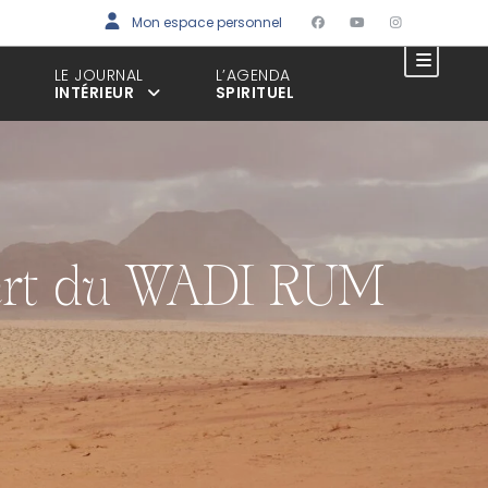
Mon espace personnel
LE JOURNAL
L’AGENDA
INTÉRIEUR
SPIRITUEL
ésert du WADI RUM