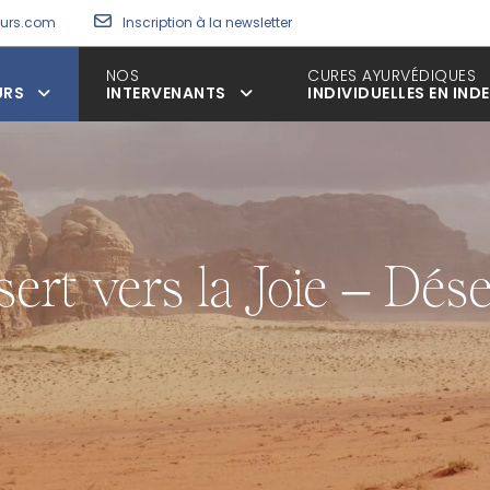
eurs.com
Inscription à la newsletter
NOS
CURES AYURVÉDIQUES
URS
INTERVENANTS
INDIVIDUELLES EN INDE
sert vers la Joie – D